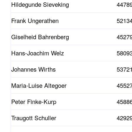
Hildegunde Sieveking
4478
Frank Ungerathen
52134
Giselheid Bahrenberg
4527
Hans-Joachim Welz
5809
Johannes Wirths
53721
Maria-Luise Altegoer
45527
Peter Finke-Kurp
45886
Traugott Schuller
42929