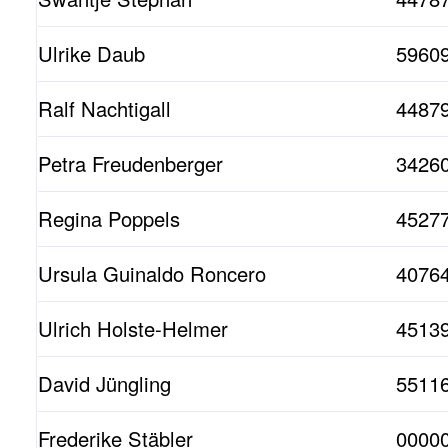
Ulrike Daub
59609
Ralf Nachtigall
4487
Petra Freudenberger
3426
Regina Poppels
4527
Ursula Guinaldo Roncero
40764
Ulrich Holste-Helmer
4513
David Jüngling
55116
Frederike Stäbler
0000