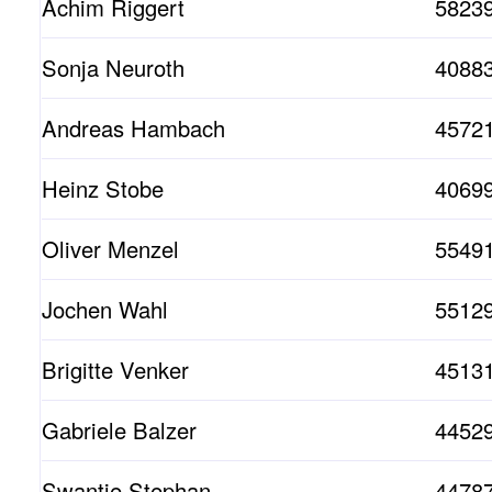
Achim Riggert
58239
Sonja Neuroth
40883
Andreas Hambach
45721
Heinz Stobe
40699
Oliver Menzel
5549
Jochen Wahl
55129
Brigitte Venker
4513
Gabriele Balzer
44529
Swantje Stephan
4478