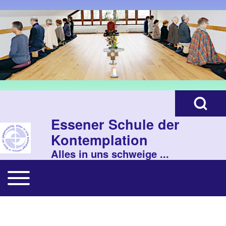
Zur Hauptnavigation springen
Search
Open Search B
Close search
Essener Schule der
Kontemplation
Alles in uns schweige ...
Toggle main menu
Main navigation