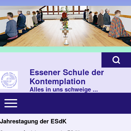
Zur Hauptnavigation springen
Search
Open Search B
Close search
Essener Schule der
Kontemplation
Alles in uns schweige ...
Toggle main menu
Main navigation
Jahrestagung der ESdK